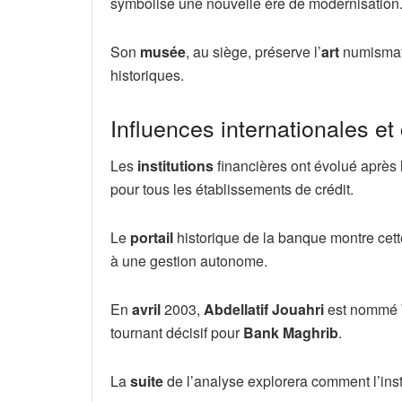
symbolise une nouvelle ère de modernisation
Son
musée
, au siège, préserve l’
art
numismati
historiques.
Influences internationales e
Les
institutions
financières ont évolué après 
pour tous les établissements de crédit.
Le
portail
historique de la banque montre cette
à une gestion autonome.
En
avril
2003,
Abdellatif Jouahri
est nommé W
tournant décisif pour
Bank Maghrib
.
La
suite
de l’analyse explorera comment l’insti