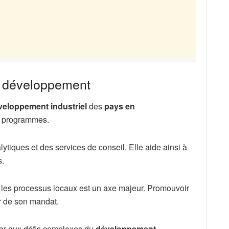
de développement
veloppement industriel
des
pays en
es programmes.
ytiques et des services de conseil. Elle aide ainsi à
s.
les processus locaux est un axe majeur. Promouvoir
r de son mandat.
pter aux défis complexes du
développement