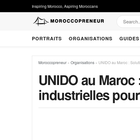
Inspiring Morocco, Aspiring Moroccans
PORTRAITS
ORGANISATIONS
GUIDES
Moroccopreneur
»
Organisations
»
UNIDO au Maroc : Solutio
UNIDO au Maroc :
industrielles pour