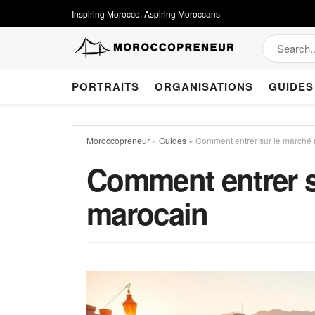
Inspiring Morocco, Aspiring Moroccans
PORTRAITS
ORGANISATIONS
GUIDES
Moroccopreneur
»
Guides
»
Comment entrer sur le marché
Comment entrer s
marocain