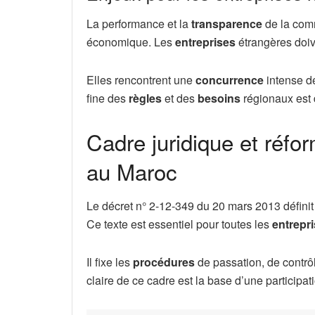
La performance et la
transparence
de la comm
économique. Les
entreprises
étrangères doive
Elles rencontrent une
concurrence
intense de
fine des
règles
et des
besoins
régionaux est d
Cadre juridique et réf
au Maroc
Le décret n° 2-12-349 du 20 mars 2013 défini
Ce texte est essentiel pour toutes les
entrepr
Il fixe les
procédures
de passation, de contrô
claire de ce cadre est la base d’une participat